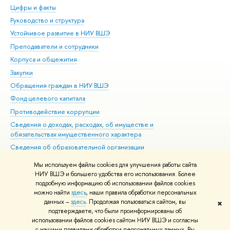
Цифры и факты
Ли
Руководство и структура
Дов
Устойчивое развитие в НИУ ВШЭ
Ол
Преподаватели и сотрудники
При
Корпуса и общежития
Вы
Закупки
При
Обращения граждан в НИУ ВШЭ
Ас
Фонд целевого капитала
До
Противодействие коррупции
Цен
Сведения о доходах, расходах, об имуществе и
Би
обязательствах имущественного характера
Об
Сведения об образовательной организации
Обр
Людям с ограниченными возможностями здоровья
Мы используем файлы cookies для улучшения работы сайта
Единая платежная страница
НИУ ВШЭ и большего удобства его использования. Более
подробную информацию об использовании файлов cookies
Работа в Вышке
можно найти
здесь
, наши правила обработки персональных
данных –
здесь
. Продолжая пользоваться сайтом, вы
✖
Редактору
подтверждаете, что были проинформированы об
© НИУ ВШЭ 1993–2026
Адреса и контакты
Условия использования
использовании файлов cookies сайтом НИУ ВШЭ и согласны
с нашими правилами обработки персональных данных. Вы