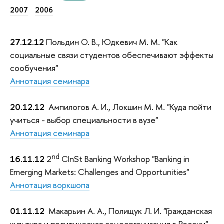
2007
2006
27.12.12
Польдин О. В., Юдкевич М. М. "Как
социальные связи студентов обеспечивают эффекты
сообучения"
Аннотация семинара
20.12.12
Ампилогов А. И., Локшин М. М. "Куда пойти
учиться - выбор специальности в вузе"
Аннотация семинара
nd
16.11.12
2
CInSt Banking Workshop "Banking in
Emerging Markets: Challenges and Opportunities"
Аннотация воркшопа
01.11.12
Макарьин А. А., Полищук Л. И. "Гражданская
культура и политическая самоорганизация в России"