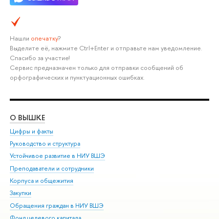
Нашли
опечатку
?
Выделите её, нажмите Ctrl+Enter и отправьте нам уведомление.
Спасибо за участие!
Сервис предназначен только для отправки сообщений об
орфографических и пунктуационных ошибках.
О ВЫШКЕ
ОБ
Цифры и факты
Ли
Руководство и структура
Дов
Устойчивое развитие в НИУ ВШЭ
Ол
Преподаватели и сотрудники
При
Корпуса и общежития
Вы
Закупки
При
Обращения граждан в НИУ ВШЭ
Ас
Фонд целевого капитала
До