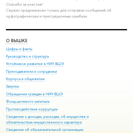
Спасибо за участие!
Сервис предназначен только для отправки сообщений об
орфографических и пунктуационных ошибках.
О ВЫШКЕ
ОБ
Цифры и факты
Ли
Руководство и структура
Дов
Устойчивое развитие в НИУ ВШЭ
Ол
Преподаватели и сотрудники
При
Корпуса и общежития
Вы
Закупки
При
Обращения граждан в НИУ ВШЭ
Ас
Фонд целевого капитала
До
Противодействие коррупции
Цен
Сведения о доходах, расходах, об имуществе и
Би
обязательствах имущественного характера
Об
Сведения об образовательной организации
Обр