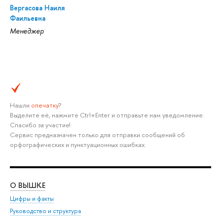
Вергасова Наиля
Фаильевна
Менеджер
Нашли
опечатку
?
Выделите её, нажмите Ctrl+Enter и отправьте нам уведомление.
Спасибо за участие!
Сервис предназначен только для отправки сообщений об
орфографических и пунктуационных ошибках.
О ВЫШКЕ
ОБ
Цифры и факты
Ли
Руководство и структура
Дов