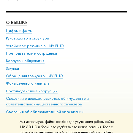
О ВЫШКЕ
ОБ
Цифры и факты
Ли
Руководство и структура
Дов
Устойчивое развитие в НИУ ВШЭ
Ол
Преподаватели и сотрудники
При
Корпуса и общежития
Вы
Закупки
При
Обращения граждан в НИУ ВШЭ
Ас
Фонд целевого капитала
До
Противодействие коррупции
Цен
Сведения о доходах, расходах, об имуществе и
Би
обязательствах имущественного характера
Об
Сведения об образовательной организации
Обр
Людям с ограниченными возможностями здоровья
Мы используем файлы cookies для улучшения работы сайта
Единая платежная страница
НИУ ВШЭ и большего удобства его использования. Более
подробную информацию об использовании файлов cookies