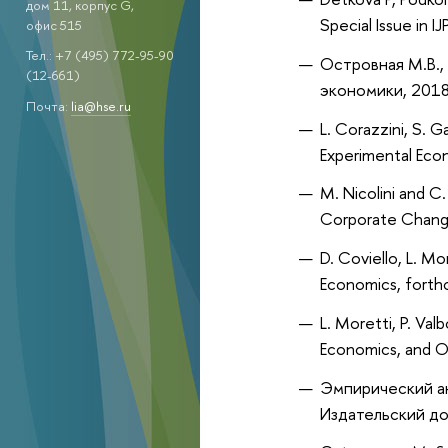
дом 11, корпус G,
Special Issue in I
офис 515
Тел.: +7 (495) 772-95-90
Островная М.В.,
(12-661)
экономики, 2018,
Почта:
lia@hse.ru
L. Corazzini, S. G
Experimental Ec
M. Nicolini and C.
Corporate Chang
D. Coviello, L. M
Economics, forth
L. Moretti, P. Val
Economics, and O
Эмпирический ана
Издательский д