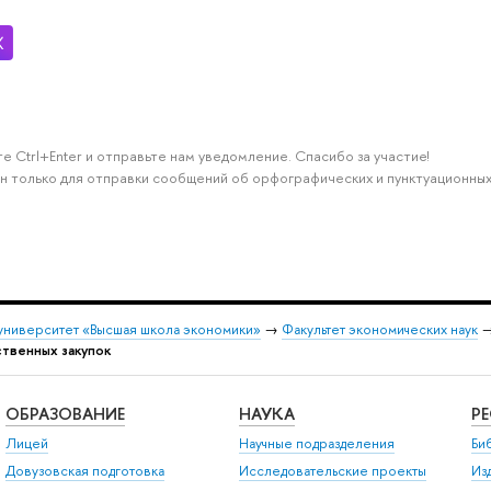
е Ctrl+Enter и отправьте нам уведомление. Спасибо за участие!
н только для отправки сообщений об орфографических и пунктуационных
университет «Высшая школа экономики»
→
Факультет экономических наук
ственных закупок
ОБРАЗОВАНИЕ
НАУКА
Р
Лицей
Научные подразделения
Би
Довузовская подготовка
Исследовательские проекты
Из