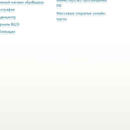
Министерство просвещения
ижный магазин «БукВышка»
РФ
пография
Массовые открытые онлайн-
диацентр
курсы
рналы ВШЭ
бликации