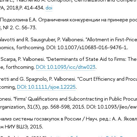
JPA, 2018,P. 414-434.
doi
 Подколзина Е.А. Ограничения конкуренции на примере ро
 № 2. С. 56-73.
alavotti and R. Sausgruber, P. Valbonesi. "Allotment in First-Pri
onomics, forthcoming. DOI: 10.1007/s10683-016-9476-1.
 Scarpa, P. Valbonesi. "Determinants of State Aid to Firms: The
e, forthcoming.
DOI: 10.1093/icc/dtw023
.
oretti and G. Spagnolo, P. Valbonesi. "Court Efficiency and Pr
coming,
DOI: 10.1111/sjoe.12225
.
bonesi. "Firms' Qualifications and Subcontracting in Public Procu
rganization, 31(3), pp. 568-598, 2015. DOI: 10.1093/jleo/e
лиз системы госзакупок в России / Науч. ред.: А. А. Яковле
ом НИУ ВШЭ, 2015.