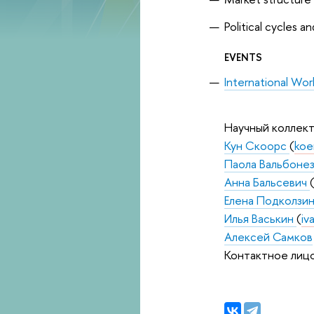
Political cycles a
EVENTS
International Wo
Научный коллект
Кун Скоорс
(
koe
Паола Вальбоне
Анна Бальсевич
Елена Подколзи
Илья Васькин
(
iv
Алексей Самков
Контактное лиц