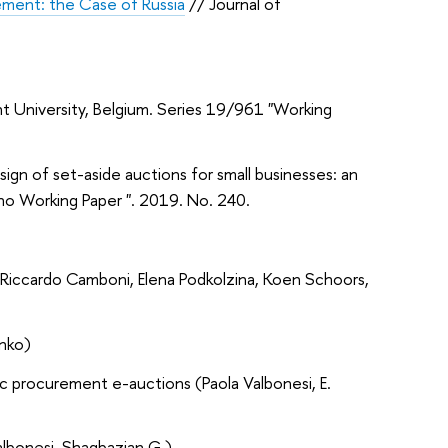
ement: the Сase of Russia
// Journal of
t University, Belgium. Series 19/961 "Working
sign of set-aside auctions for small businesses: an
nno Working Paper ". 2019. No. 240.
Riccardo Camboni, Elena Podkolzina,
Koen Schoors,
nko)
ic procurement e-auctions (Paola Valbonesi, E.
albonesi, Shagbazian G.)