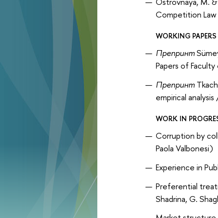
Ostrovnaya, M. & 
Competition Law 
WORKING PAPERS
Препринт
Sümeyr
Papers of Faculty
Препринт
Tkache
empirical analysi
WORK IN PROGRE
Corruption by col
Paola Valbonesi)
Experience in Pub
Preferential trea
Shadrina, G. Shag
Market structure 