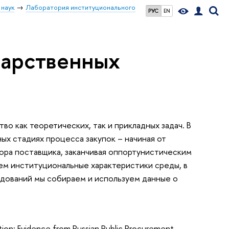
 наук
Лаборатория институционального
РУС
EN
дарственных
о как теоретических, так и прикладных задач. В
ых стадиях процесса закупок – начиная от
ора поставщика, заканчивая оппортунистическим
ем институциональные характеристики среды, в
едований мы собираем и используем данные о
tion: Evidence from Russian Public Procurement.