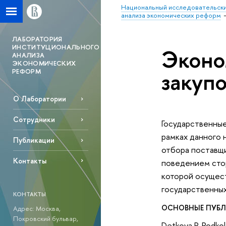
Национальный исследовательски
анализа экономических реформ
ЛАБОРАТОРИЯ
ИНСТИТУЦИОНАЛЬНОГО
Эконо
АНАЛИЗА
ЭКОНОМИЧЕСКИХ
РЕФОРМ
закуп
О Лаборатории
Сотрудники
Государственные
рамках данного 
Публикации
отбора поставщи
Контакты
поведением стор
которой осущест
государственных
КОНТАКТЫ
ОСНОВНЫЕ ПУБ
Адрес: Москва,
Покровский бульвар,
Detkova P, Podkol