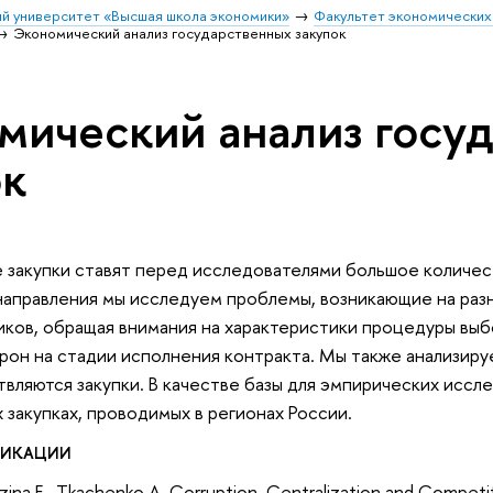
й университет «Высшая школа экономики»
Факультет экономических
Экономический анализ государственных закупок
мический анализ госу
ок
 закупки ставят перед исследователями большое количеств
направления мы исследуем проблемы, возникающие на разн
ков, обращая внимания на характеристики процедуры выб
он на стадии исполнения контракта. Мы также анализиру
вляются закупки. В качестве базы для эмпирических иссл
 закупках, проводимых в регионах России.
ЛИКАЦИИ
zina E., Tkachenko A. Corruption, Centralization and Competi