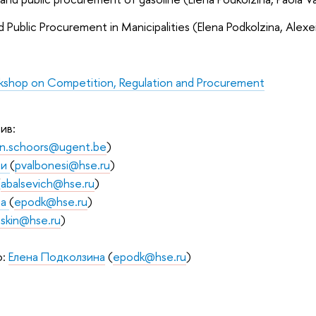
nd Public Procurement in Manicipalities (Elena Podkolzina, Alex
rkshop on Competition, Regulation and Procurement
ив:
n.schoors@ugent.be
)
зи
(
pvalbonesi@hse.ru
)
(
abalsevich@hse.ru
)
на
(
epodk@hse.ru
)
askin@hse.ru
)
о:
Елена Подколзина
(
epodk@hse.ru
)