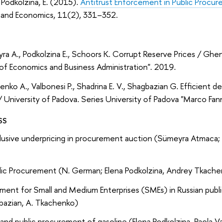
Podkolzina, E. (2015).
Antitrust Enforcement in Public Procur
and Economics, 11(2), 331–352.
a A., Podkolzina E., Schoors K. Corrupt Reserve Prices / Ghen
 of Economics and Business Administration". 2019.
nko A., Valbonesi P., Shadrina E. V., Shagbazian G. Efficient de
s / University of Padova. Series University of Padova "Marco Fa
SS
lusive underpricing in procurement auction (Sümeyra Atmaca; 
lic Procurement (N. German; Elena Podkolzina,
Andrey Tkache
tment for Small and Medium Enterprises (SMEs) in Russian publ
bazian, A. Tkachenko)
and public procurement of gasoline (Elena Podkolzina, Paola V