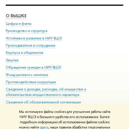
О ВЫШКЕ
ОБ
Цифры и факты
Ли
Руководство и структура
Дов
Устойчивое развитие в НИУ ВШЭ
Ол
Преподаватели и сотрудники
При
Корпуса и общежития
Вы
Закупки
При
Обращения граждан в НИУ ВШЭ
Ас
Фонд целевого капитала
До
Противодействие коррупции
Цен
Сведения о доходах, расходах, об имуществе и
Би
обязательствах имущественного характера
Об
Сведения об образовательной организации
Обр
Людям с ограниченными возможностями здоровья
Мы используем файлы cookies для улучшения работы сайта
Единая платежная страница
НИУ ВШЭ и большего удобства его использования. Более
подробную информацию об использовании файлов cookies
Работа в Вышке
можно найти
здесь
, наши правила обработки персональных