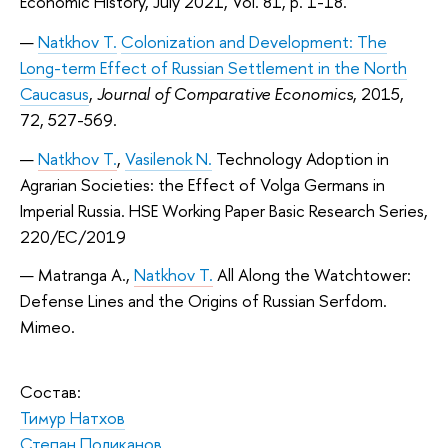
Economic History, July 2021, Vol. 81, p. 1-18.
Natkhov T.
Colonization
and Development: The
Long-term Effect of Russian Settlement in the North
Caucasus
,
Journal of Comparative Economics
, 2015,
72, 527-569.
Natkhov T.
,
Vasilenok N.
Technology Adoption in
Agrarian Societies: the Effect of Volga Germans in
Imperial Russia. HSE Working Paper Basic Research Series,
220/EC/2019
Matranga A.,
Natkhov T.
All Along the Watchtower:
Defense Lines and the Origins of Russian Serfdom.
Mimeo.
Состав:
Тимур Натхов
Степан Поликанов