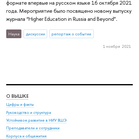
формате впервые на русском языке 16 октября 2021
года. Мероприятие было посвящено новому выпуску
журнала “Higher Education in Russia and Beyond”.
Наука
дискуссии
репортаж о событии
1 ноября 2021
О ВЫШКЕ
ОБ
Цифры и факты
Ли
Руководство и структура
Дов
Устойчивое развитие в НИУ ВШЭ
Ол
Преподаватели и сотрудники
При
Корпуса и общежития
Вы