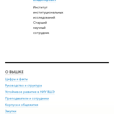
Институт
институциональных
исследований:
Старший
научный
сотрудник
О ВЫШКЕ
ОБ
Цифры и факты
Ли
Руководство и структура
Дов
Устойчивое развитие в НИУ ВШЭ
Ол
Преподаватели и сотрудники
При
Корпуса и общежития
Вы
Закупки
При