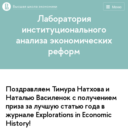
Высшая школа экономики
Меню
Лаборатория
институционального
анализа экономических
реформ
Поздравляем Тимура Натхова и
Наталью Василенок с получением
приза за лучшую статью года в
журнале Explorations in Economic
History!