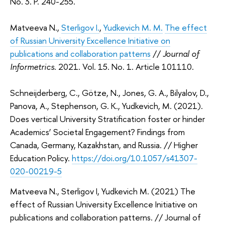
No. 3. P. 240-255.
Matveeva N.,
Sterligov I.
,
Yudkevich M. M.
The effect
of Russian University Excellence Initiative on
publications and collaboration patterns
//
Journal of
Informetrics
. 2021. Vol. 15. No. 1. Article 101110.
Schneijderberg, C., Götze, N., Jones, G. A., Bilyalov, D.,
Panova, A., Stephenson, G. K., Yudkevich, M. (2021).
Does vertical University Stratification foster or hinder
Academics’ Societal Engagement? Findings from
Canada, Germany, Kazakhstan, and Russia. // Higher
Education Policy.
https://doi.org/10.1057/s41307-
020-00219-5
Matveeva N., Sterligov I, Yudkevich M. (2021) The
effect of Russian University Excellence Initiative on
publications and collaboration patterns. // Journal of