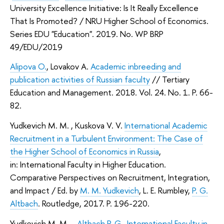
University Excellence Initiative: Is It Really Excellence
That Is Promoted? / NRU Higher School of Economics.
Series EDU "Education". 2019. No. WP BRP
49/EDU/2019
Alipova O.
, Lovakov A.
Academic inbreeding and
publication activities of Russian faculty
// Tertiary
Education and Management. 2018. Vol. 24. No. 1. P. 66-
82.
Yudkevich M. M. , Kuskova V. V.
International Academic
Recruitment in a Turbulent Environment: The Case of
the Higher School of Economics in Russia
,
in: International Faculty in Higher Education.
Comparative Perspectives on Recruitment, Integration,
and Impact / Ed. by
M. M. Yudkevich
, L. E. Rumbley,
P. G.
Altbach
. Routledge, 2017. P. 196-220.
Yudkevich M. M. ,
Altbach P. G.
International Faculty in