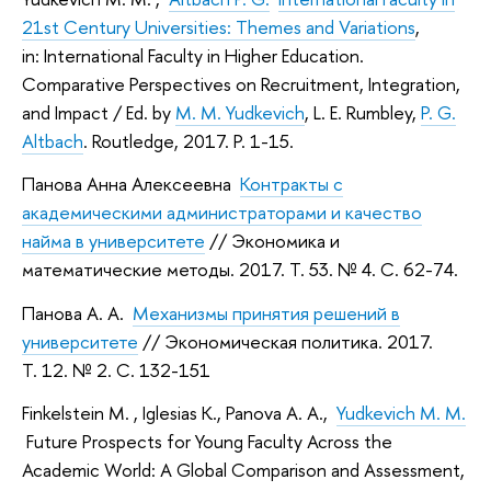
21st Century Universities: Themes and Variations
,
in: International Faculty in Higher Education.
Comparative Perspectives on Recruitment, Integration,
and Impact / Ed. by
M. M. Yudkevich
, L. E. Rumbley,
P. G.
Altbach
. Routledge, 2017. P. 1-15.
Панова Анна Алексеевна
Контракты с
академическими администраторами и качество
найма в университете
// Экономика и
математические методы. 2017. Т. 53. № 4. С. 62-74.
Панова А. А.
Механизмы принятия решений в
университете
// Экономическая политика. 2017.
Т. 12. № 2. С. 132-151
Finkelstein M. , Iglesias K., Panova A. A.,
Yudkevich M. M.
Future Prospects for Young Faculty Across the
Academic World: A Global Comparison and Assessment,