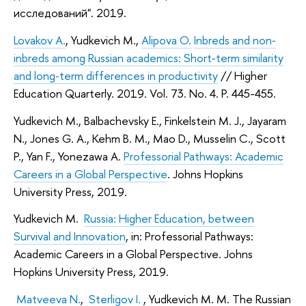
исследований". 2019.
Lovakov A.
, Yudkevich M.,
Alipova O.
Inbreds and non‐
inbreds among Russian academics: Short‐term similarity
and long‐term differences in productivity
// Higher
Education Quarterly. 2019. Vol. 73. No. 4. P. 445-455.
Yudkevich M., Balbachevsky E., Finkelstein M. J., Jayaram
N., Jones G. A., Kehm B. M., Mao D., Musselin C., Scott
P., Yan F., Yonezawa A.
Professorial Pathways: Academic
Careers in a Global Perspective
. Johns Hopkins
University Press, 2019.
Yudkevich M.
Russia: Higher Education, between
Survival and Innovation
, in: Professorial Pathways:
Academic Careers in a Global Perspective. Johns
Hopkins University Press, 2019.
Matveeva N.
,
Sterligov I.
, Yudkevich M. M. The Russian