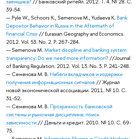
заемщика?
// Банковский ритейл. 2012. Т. 4. № 28. С.
39-54.
— Pyle W., Schoors K., Semenova M., Yudaeva K.
Bank
Depositor Behavior in Russia in the Aftermath of
Financial Crisis
// Eurasian Geography and Economics.
2012. Vol. 53. No. 2. P. 267-284.
— Semenova M.
Market discipline and banking system
transparency: Do we need more information?
//Journal
of Banking Regulation. 2012. Vol. 13. No. 3. P. 241-248.
— Семенова М. В.
Набеги вкладчиков и издержки
получения информационных сигналов
// Журнал
новой экономической ассоциации. 2011. № 10. С.
31-52.
— Семенова М. В.
Прозрачность банковской
системы и рыночная дисциплина: поиск
зависимости
// Деньги и кредит. 2010. № 10. С. 69-
75.
— Semenova M.
Information Sharing in Credit Markets: