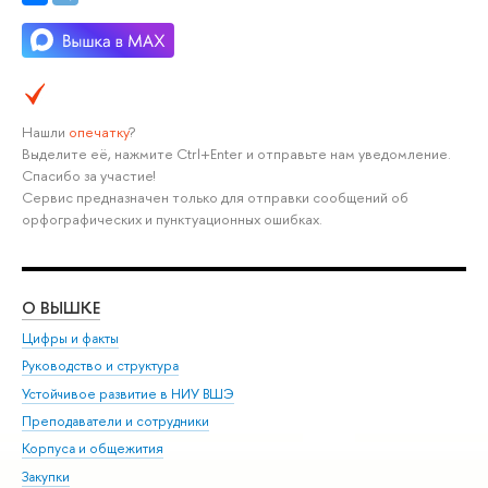
Нашли
опечатку
?
Выделите её, нажмите Ctrl+Enter и отправьте нам уведомление.
Спасибо за участие!
Сервис предназначен только для отправки сообщений об
орфографических и пунктуационных ошибках.
О ВЫШКЕ
ОБ
Цифры и факты
Ли
Руководство и структура
Дов
Устойчивое развитие в НИУ ВШЭ
Ол
Преподаватели и сотрудники
При
Корпуса и общежития
Вы
Закупки
При