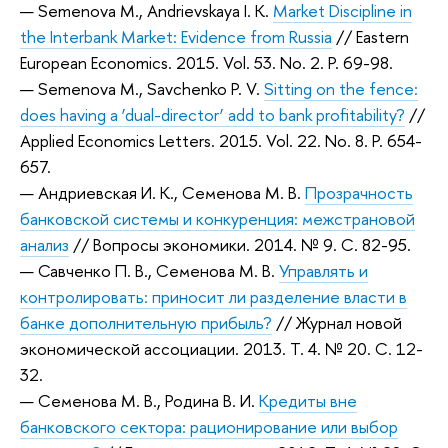
— Semenova M., Andrievskaya I. K.
Market Discipline in
the Interbank Market: Evidence from Russia
// Eastern
European Economics. 2015. Vol. 53. No. 2. P. 69-98.
— Semenova M., Savchenko P. V.
Sitting on the fence:
does having a ‘dual-director’ add to bank profitability?
//
Applied Economics Letters. 2015. Vol. 22. No. 8. P. 654-
657.
— Андриевская И. К., Семенова М. В.
Прозрачность
банковской системы и конкуренция: межстрановой
анализ
// Вопросы экономики. 2014. № 9. С. 82-95.
— Савченко П. В., Семенова М. В.
Управлять и
контролировать: приносит ли разделение власти в
банке дополнительную прибыль?
// Журнал новой
экономической ассоциации. 2013. Т. 4. № 20. С. 12-
32.
— Семенова М. В., Родина В. И.
Кредиты вне
банковского сектора: рационирование или выбор