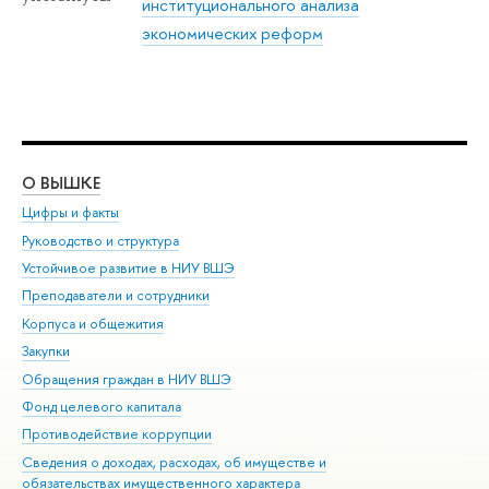
институционального анализа
экономических реформ
О ВЫШКЕ
ОБ
Цифры и факты
Ли
Руководство и структура
Дов
Устойчивое развитие в НИУ ВШЭ
Ол
Преподаватели и сотрудники
При
Корпуса и общежития
Вы
Закупки
При
Обращения граждан в НИУ ВШЭ
Ас
Фонд целевого капитала
До
Противодействие коррупции
Цен
Сведения о доходах, расходах, об имуществе и
Би
обязательствах имущественного характера