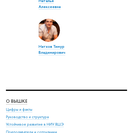
Наталья
Алексеевна
Натхов Тимур
Владимирович
О ВЫШКЕ
ОБ
Цифры и факты
Ли
Руководство и структура
Дов
Устойчивое развитие в НИУ ВШЭ
Ол
Преподаватели и сотрудники
При