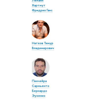
Леманн
Хартмут
Фридрих Ганс
Натхов Тимур
Владимирович
Пинчейра
Сармьенто
Бернардо
Эухенио