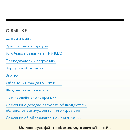
О ВЫШКЕ
ОБ
Цифры и факты
Ли
Руководство и структура
Дов
Устойчивое развитие в НИУ ВШЭ
Ол
Преподаватели и сотрудники
При
Корпуса и общежития
Вы
Закупки
При
Обращения граждан в НИУ ВШЭ
Ас
Фонд целевого капитала
До
Противодействие коррупции
Цен
Сведения о доходах, расходах, об имуществе и
Би
обязательствах имущественного характера
Об
Сведения об образовательной организации
Обр
Людям с ограниченными возможностями здоровья
Мы используем файлы cookies для улучшения работы сайта