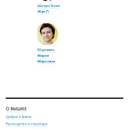
Шоорс Коэн
Жан Л.
Юдкевич
Мария
Марковна
О ВЫШКЕ
ОБ
Цифры и факты
Ли
Руководство и структура
Дов