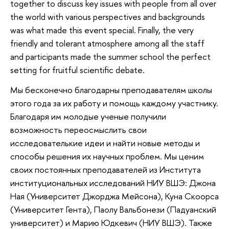
together to discuss key issues with people from all over
the world with various perspectives and backgrounds
was what made this event special. Finally, the very
friendly and tolerant atmosphere among all the staff
and participants made the summer school the perfect
setting for fruitful scientific debate.
Мы бесконечно благодарны преподавателям школы
этого года за их работу и помощь каждому участнику.
Благодаря им молодые ученые получили
возможность переосмыслить свои
исследователькие идеи и найти новые методы и
способы решения их научных проблем. Мы ценим
своих постоянных преподавателей из Института
институциональных исследований НИУ ВШЭ: Джона
Ная (Университет Джорджа Мейсона), Куна Скоорса
(Университет Гента), Паолу Вальбонези (Падуанский
университет) и Марию Юдкевич (НИУ ВШЭ). Также