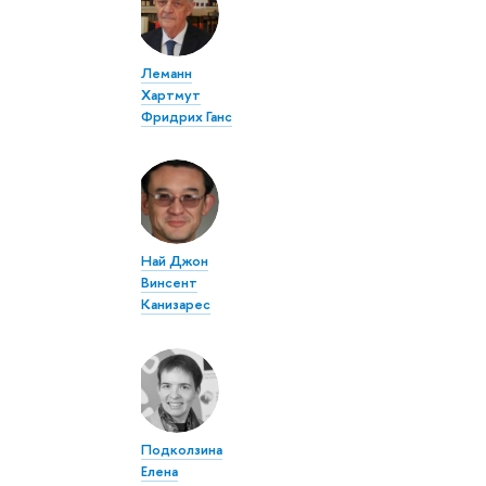
Леманн
Хартмут
Фридрих Ганс
Най Джон
Винсент
Канизарес
Подколзина
Елена